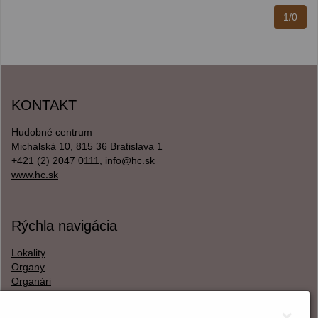
1/0
KONTAKT
Hudobné centrum
Michalská 10, 815 36 Bratislava 1
+421 (2) 2047 0111, info@hc.sk
www.hc.sk
Rýchla navigácia
Lokality
Organy
Organári
Textová verzia