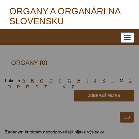
ORGANY A ORGANÁRI NA
SLOVENSKU
ORGANY (0)
Lokalita:
A
B
C
D
F
G
H
I
J
K
L
M
N
O
P
R
S
T
U
V
Z
ZOBRAZIŤ FILTRE
1/0
Zadaným kritériám nezodpovedajú nijaké výsledky.