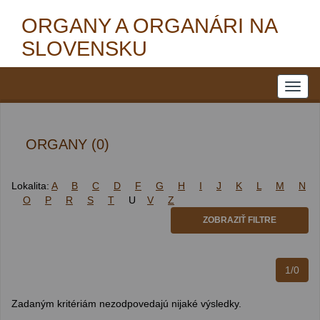
ORGANY A ORGANÁRI NA
SLOVENSKU
ORGANY (0)
Lokalita:
A
B
C
D
F
G
H
I
J
K
L
M
N
O
P
R
S
T
U
V
Z
ZOBRAZIŤ FILTRE
1/0
Zadaným kritériám nezodpovedajú nijaké výsledky.