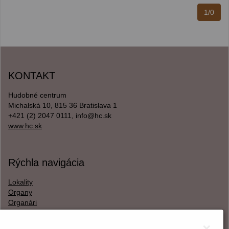
1/0
KONTAKT
Hudobné centrum
Michalská 10, 815 36 Bratislava 1
+421 (2) 2047 0111, info@hc.sk
www.hc.sk
Rýchla navigácia
Lokality
Organy
Organári
Textová verzia