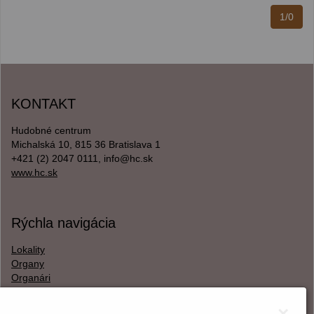
1/0
KONTAKT
Hudobné centrum
Michalská 10, 815 36 Bratislava 1
+421 (2) 2047 0111, info@hc.sk
www.hc.sk
Rýchla navigácia
Lokality
Organy
Organári
Textová verzia