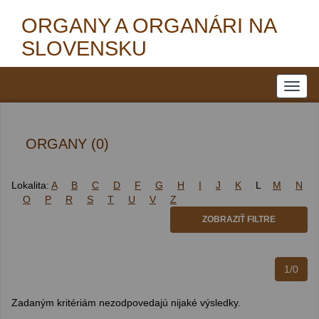
ORGANY A ORGANÁRI NA
SLOVENSKU
ORGANY (0)
Lokalita:
A
B
C
D
F
G
H
I
J
K
L
M
N
O
P
R
S
T
U
V
Z
ZOBRAZIŤ FILTRE
1/0
Zadaným kritériám nezodpovedajú nijaké výsledky.