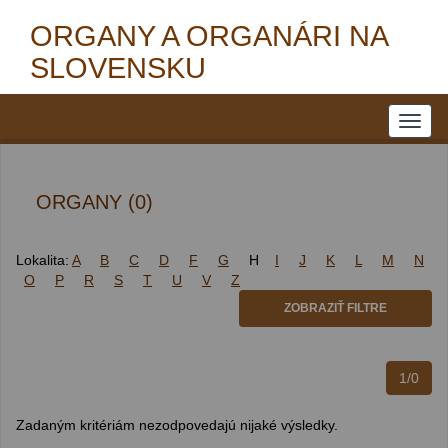
ORGANY A ORGANÁRI NA
SLOVENSKU
ORGANY (0)
Lokalita:
A
B
C
D
F
G
H
I
J
K
L
M
N
O
P
R
S
T
U
V
Z
ZOBRAZIŤ FILTRE
1/0
Zadaným kritériám nezodpovedajú nijaké výsledky.