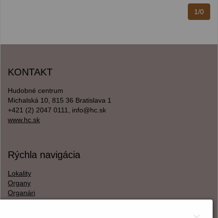
1/0
KONTAKT
Hudobné centrum
Michalská 10, 815 36 Bratislava 1
+421 (2) 2047 0111, info@hc.sk
www.hc.sk
Rýchla navigácia
Lokality
Organy
Organári
Textová verzia