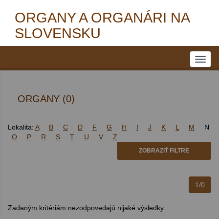
ORGANY A ORGANÁRI NA
SLOVENSKU
ORGANY (0)
Lokalita:
A
B
C
D
F
G
H
I
J
K
L
M
N
O
P
R
S
T
U
V
Z
ZOBRAZIŤ FILTRE
1/0
Zadaným kritériám nezodpovedajú nijaké výsledky.