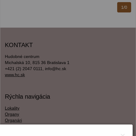
1/0
KONTAKT
Hudobné centrum
Michalská 10, 815 36 Bratislava 1
+421 (2) 2047 0111, info@hc.sk
www.hc.sk
Rýchla navigácia
Lokality
Organy
Organári
Textová verzia