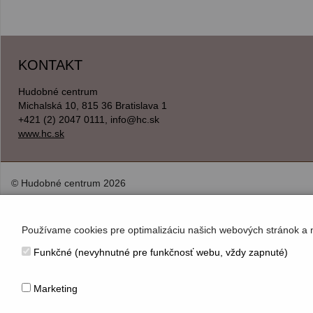
KONTAKT
Hudobné centrum
Michalská 10, 815 36 Bratislava 1
+421 (2) 2047 0111, info@hc.sk
www.hc.sk
© Hudobné centrum 2026
Používame cookies pre optimalizáciu našich webových stránok a 
Funkčné (nevyhnutné pre funkčnosť webu, vždy zapnuté)
Marketing