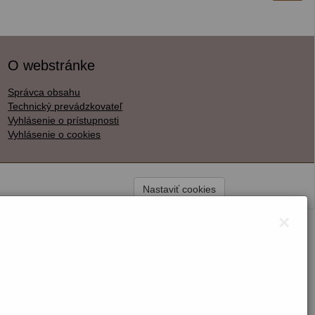
O webstránke
Správca obsahu
Technický prevádzkovateľ
Vyhlásenie o prístupnosti
Vyhlásenie o cookies
Nastaviť cookies
×