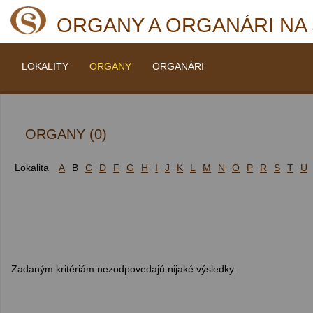
ORGANY A ORGANÁRI NA
LOKALITY
ORGANY
ORGANÁRI
ORGANY (0)
Lokalita
A
B
C
D
F
G
H
I
J
K
L
M
N
O
P
R
S
T
U
Zadaným kritériám nezodpovedajú nijaké výsledky.