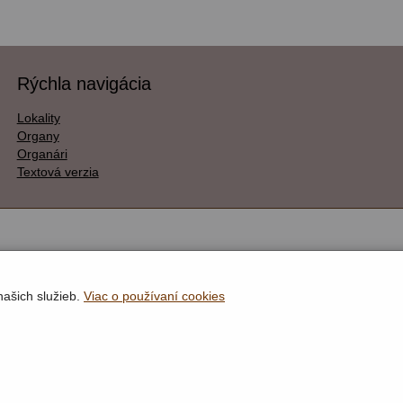
Rýchla navigácia
Lokality
Organy
Organári
Textová verzia
našich služieb.
Viac o používaní cookies