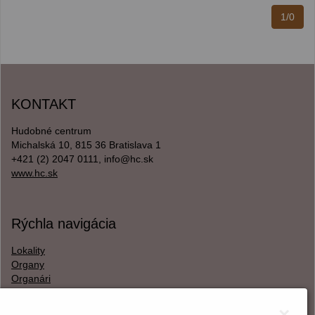
1/0
KONTAKT
Hudobné centrum
Michalská 10, 815 36 Bratislava 1
+421 (2) 2047 0111, info@hc.sk
www.hc.sk
Rýchla navigácia
Lokality
Organy
Organári
Textová verzia