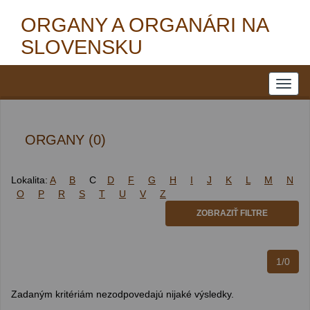
ORGANY A ORGANÁRI NA
SLOVENSKU
ORGANY (0)
Lokalita:
A
B
C
D
F
G
H
I
J
K
L
M
N
O
P
R
S
T
U
V
Z
ZOBRAZIŤ FILTRE
1/0
Zadaným kritériám nezodpovedajú nijaké výsledky.