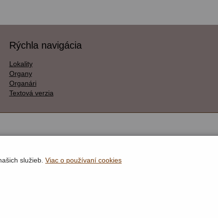
Rýchla navigácia
Lokality
Organy
Organári
Textová verzia
našich služieb.
Viac o používaní cookies