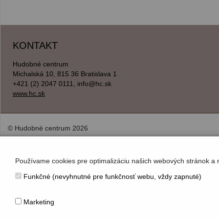
KONTAKT
Hudobné centrum
Michalská 10, 815 36 Bratislava 1
+421 (2) 2047 0111, info@hc.sk
www.hc.sk
© Hudobné centrum 2026
Používame cookies pre optimalizáciu našich webových stránok a 
Funkčné (nevyhnutné pre funkčnosť webu, vždy zapnuté)
Marketing