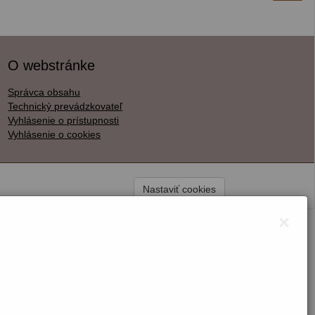
O webstránke
Správca obsahu
Technický prevádzkovateľ
Vyhlásenie o prístupnosti
Vyhlásenie o cookies
Nastaviť cookies
×