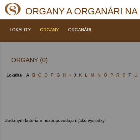
ORGANY A ORGANÁRI NA
LOKALITY
ORGANY
ORGANÁRI
ORGANY (0)
Lokalita
A
B
C
D
F
G
H
I
J
K
L
M
N
O
P
R
S
T
U
Zadaným kritériám nezodpovedajú nijaké výsledky.