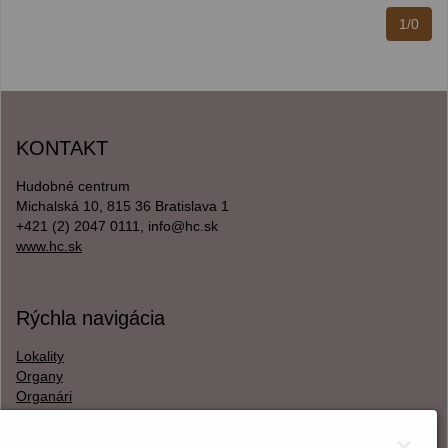
1/0
KONTAKT
Hudobné centrum
Michalská 10, 815 36 Bratislava 1
+421 (2) 2047 0111, info@hc.sk
www.hc.sk
Rýchla navigácia
Lokality
Organy
Organári
Textová verzia