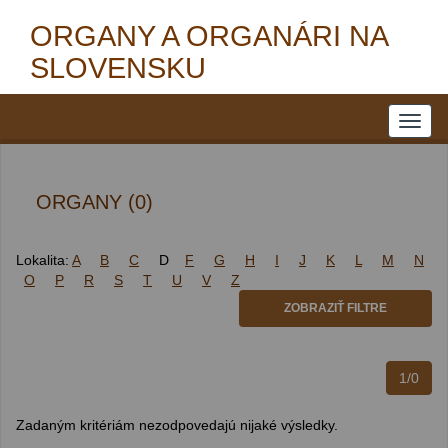
ORGANY A ORGANÁRI NA
SLOVENSKU
ORGANY (0)
Lokalita:
A
B
C
D
F
G
H
I
J
K
L
M
N
O
P
R
S
T
U
V
Z
ZOBRAZIŤ FILTRE
1/0
Zadaným kritériám nezodpovedajú nijaké výsledky.