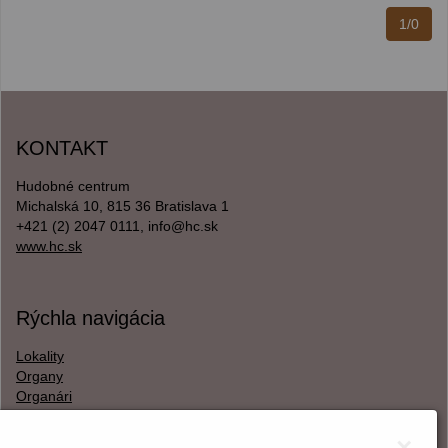
1/0
KONTAKT
Hudobné centrum
Michalská 10, 815 36 Bratislava 1
+421 (2) 2047 0111, info@hc.sk
www.hc.sk
Rýchla navigácia
Lokality
Organy
Organári
Textová verzia