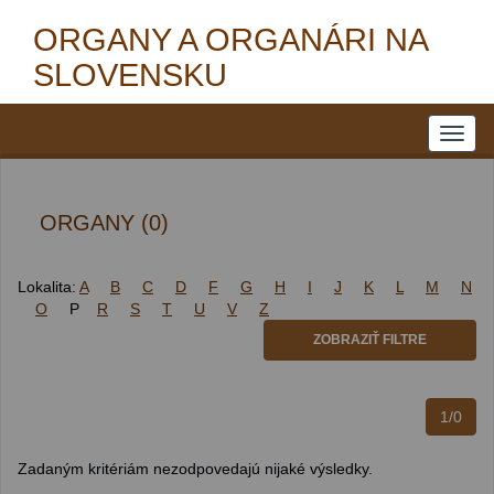
ORGANY A ORGANÁRI NA
SLOVENSKU
ORGANY (0)
Lokalita:
A
B
C
D
F
G
H
I
J
K
L
M
N
O
P
R
S
T
U
V
Z
ZOBRAZIŤ FILTRE
1/0
Zadaným kritériám nezodpovedajú nijaké výsledky.