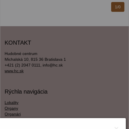
1/0
KONTAKT
Hudobné centrum
Michalská 10, 815 36 Bratislava 1
+421 (2) 2047 0111, info@hc.sk
www.hc.sk
Rýchla navigácia
Lokality
Organy
Organári
Textová verzia