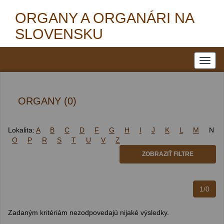
ORGANY A ORGANÁRI NA
SLOVENSKU
ORGANY (0)
Lokalita:
A
B
C
D
F
G
H
I
J
K
L
M
N
O
P
R
S
T
U
V
Z
ZOBRAZIŤ FILTRE
1/0
Zadaným kritériám nezodpovedajú nijaké výsledky.