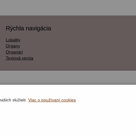
Rýchla navigácia
Lokality
Organy
Organári
Textová verzia
našich služieb.
Viac o používaní cookies