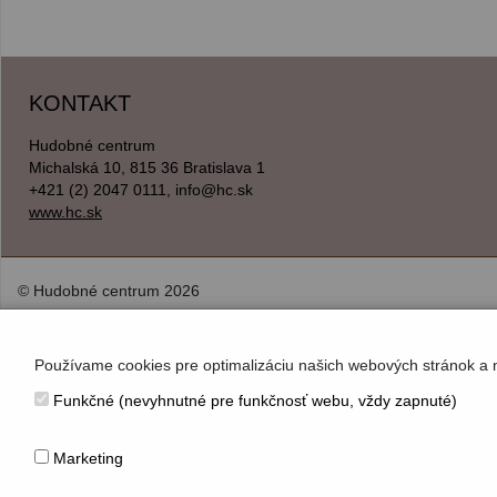
KONTAKT
Hudobné centrum
Michalská 10, 815 36 Bratislava 1
+421 (2) 2047 0111, info@hc.sk
www.hc.sk
© Hudobné centrum 2026
Používame cookies pre optimalizáciu našich webových stránok a 
Funkčné (nevyhnutné pre funkčnosť webu, vždy zapnuté)
Marketing