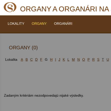
ORGANY A ORGANÁRI NA
LOKALITY
ORGANY
ORGANÁRI
ORGANY (0)
Lokalita
A
B
C
D
F
G
H
I
J
K
L
M
N
O
P
R
S
T
U
Zadaným kritériám nezodpovedajú nijaké výsledky.