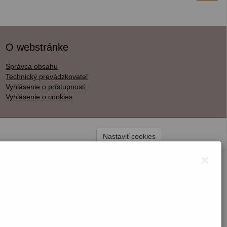
O webstránke
Správca obsahu
Technický prevádzkovateľ
Vyhlásenie o prístupnosti
Vyhlásenie o cookies
Nastaviť cookies
×