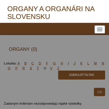
ORGANY A ORGANÁRI NA
SLOVENSKU
ORGANY (0)
Lokalita:
A
B
C
D
F
G
H
I
J
K
L
M
N
O
P
R
S
T
U
V
Z
ZOBRAZIŤ FILTRE
1/0
Zadaným kritériám nezodpovedajú nijaké výsledky.