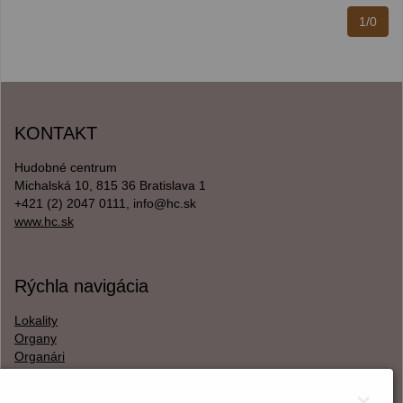
1/0
KONTAKT
Hudobné centrum
Michalská 10, 815 36 Bratislava 1
+421 (2) 2047 0111, info@hc.sk
www.hc.sk
Rýchla navigácia
Lokality
Organy
Organári
Textová verzia