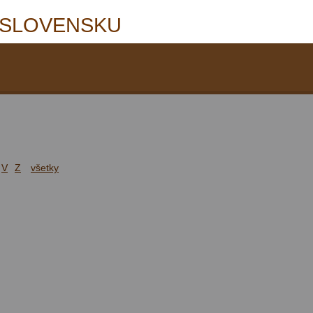
 SLOVENSKU
V
Z
všetky