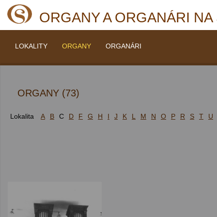
ORGANY A ORGANÁRI NA
LOKALITY
ORGANY
ORGANÁRI
ORGANY (73)
Lokalita
A
B
C
D
F
G
H
I
J
K
L
M
N
O
P
R
S
T
U