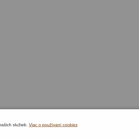
našich služieb.
Viac o používaní cookies
Rýchla navigácia