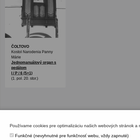
ČOLTOVO
Kostol Narodenia Panny
Márie
Jednomanuálový organ s
pedálom
I / P / 6 (5+1)
(1. pol. 20. stor.)
Používame cookies pre optimalizáciu našich webových stránok a 
Funkčné (nevyhnutné pre funkčnosť webu, vždy zapnuté)
KONTAKT