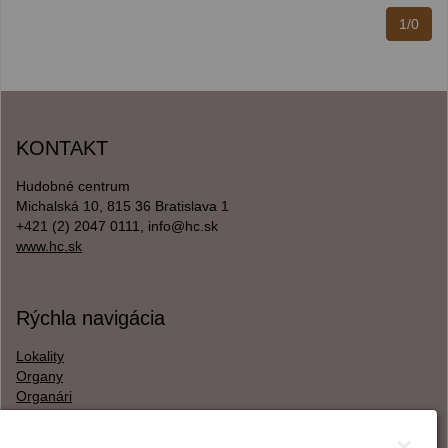
1/0
KONTAKT
Hudobné centrum
Michalská 10, 815 36 Bratislava 1
+421 (2) 2047 0111, info@hc.sk
www.hc.sk
Rýchla navigácia
Lokality
Organy
Organári
Textová verzia