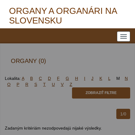
ORGANY A ORGANÁRI NA
SLOVENSKU
ORGANY (0)
Lokalita:
A
B
C
D
F
G
H
I
J
K
L
M
N
O
P
R
S
T
U
V
Z
ZOBRAZIŤ FILTRE
1/0
Zadaným kritériám nezodpovedajú nijaké výsledky.