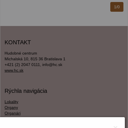
1/0
KONTAKT
Hudobné centrum
Michalská 10, 815 36 Bratislava 1
+421 (2) 2047 0111, info@hc.sk
www.hc.sk
Rýchla navigácia
Lokality
Organy
Organári
Textová verzia