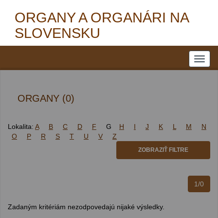
ORGANY A ORGANÁRI NA
SLOVENSKU
ORGANY (0)
Lokalita:
A
B
C
D
F
G
H
I
J
K
L
M
N
O
P
R
S
T
U
V
Z
ZOBRAZIŤ FILTRE
1/0
Zadaným kritériám nezodpovedajú nijaké výsledky.