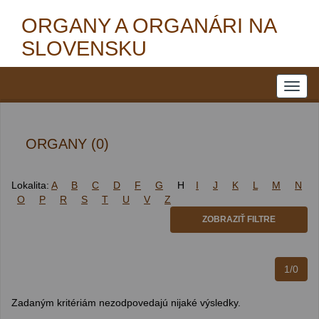
ORGANY A ORGANÁRI NA
SLOVENSKU
ORGANY (0)
Lokalita:
A
B
C
D
F
G
H
I
J
K
L
M
N
O
P
R
S
T
U
V
Z
ZOBRAZIŤ FILTRE
1/0
Zadaným kritériám nezodpovedajú nijaké výsledky.