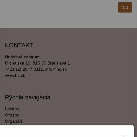
1/0
KONTAKT
Hudobné centrum
Michalská 10, 815 36 Bratislava 1
+421 (2) 2047 0111, info@hc.sk
www.hc.sk
Rýchla navigácia
Lokality
Organy
Organári
Textová verzia