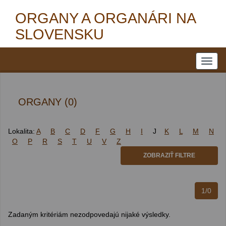
ORGANY A ORGANÁRI NA
SLOVENSKU
ORGANY (0)
Lokalita:
A
B
C
D
F
G
H
I
J
K
L
M
N
O
P
R
S
T
U
V
Z
ZOBRAZIŤ FILTRE
1/0
Zadaným kritériám nezodpovedajú nijaké výsledky.