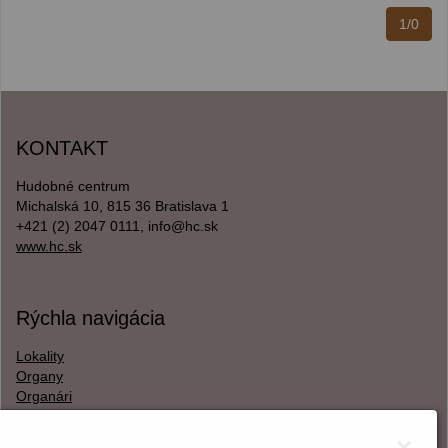
1/0
KONTAKT
Hudobné centrum
Michalská 10, 815 36 Bratislava 1
+421 (2) 2047 0111, info@hc.sk
www.hc.sk
Rýchla navigácia
Lokality
Organy
Organári
Textová verzia