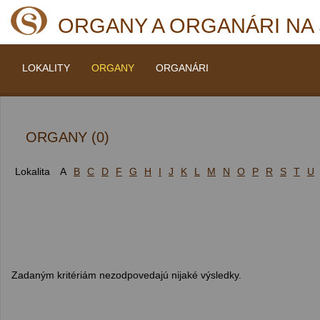
ORGANY A ORGANÁRI NA
LOKALITY
ORGANY
ORGANÁRI
ORGANY (0)
Lokalita
A
B
C
D
F
G
H
I
J
K
L
M
N
O
P
R
S
T
U
Zadaným kritériám nezodpovedajú nijaké výsledky.