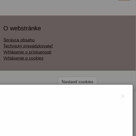
O webstránke
Správca obsahu
Technický prevádzkovateľ
Vyhlásenie o prístupnosti
Vyhlásenie o cookies
Nastaviť cookies
×