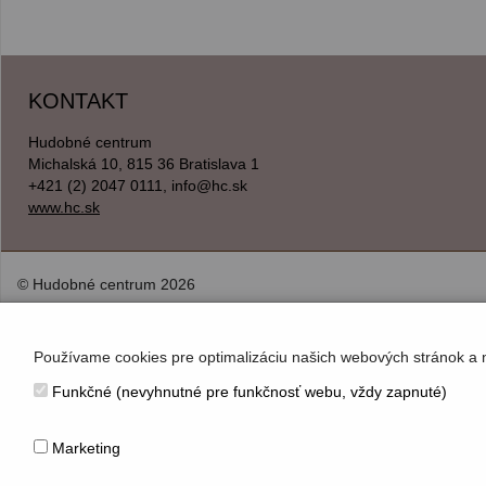
KONTAKT
Hudobné centrum
Michalská 10, 815 36 Bratislava 1
+421 (2) 2047 0111, info@hc.sk
www.hc.sk
© Hudobné centrum 2026
Používame cookies pre optimalizáciu našich webových stránok a 
Funkčné (nevyhnutné pre funkčnosť webu, vždy zapnuté)
Marketing