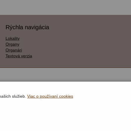
Rýchla navigácia
Lokality
Organy
Organári
Textová verzia
našich služieb.
Viac o používaní cookies