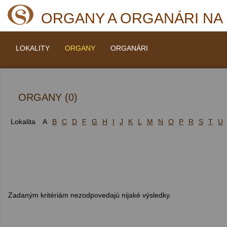
ORGANY A ORGANÁRI NA
LOKALITY
ORGANY
ORGANÁRI
ORGANY (0)
Lokalita
A
B
C
D
F
G
H
I
J
K
L
M
N
O
P
R
S
T
U
Zadaným kritériám nezodpovedajú nijaké výsledky.