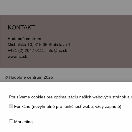
KONTAKT
Hudobné centrum
Michalská 10, 815 36 Bratislava 1
+421 (2) 2047 0111, info@hc.sk
www.hc.sk
© Hudobné centrum 2026
Používame cookies pre optimalizáciu našich webových stránok a 
Funkčné (nevyhnutné pre funkčnosť webu, vždy zapnuté)
Marketing