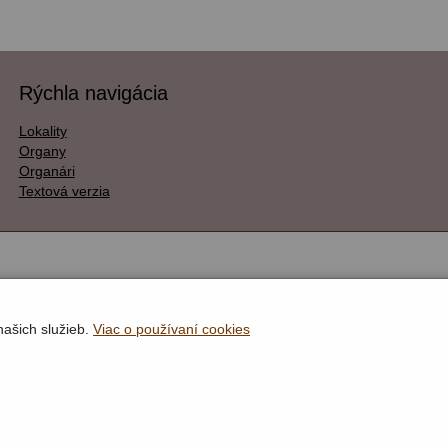
Rýchla navigácia
Lokality
Organy
Organári
Textová verzia
našich služieb.
Viac o používaní cookies