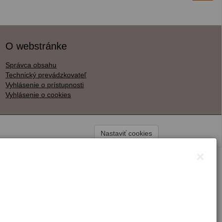
O webstránke
Správca obsahu
Technický prevádzkovateľ
Vyhlásenie o prístupnosti
Vyhlásenie o cookies
Nastaviť cookies
×