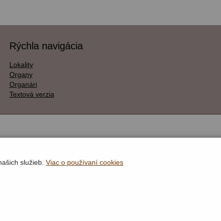
Rýchla navigácia
Lokality
Organy
Organári
Textová verzia
našich služieb.
Viac o používaní cookies