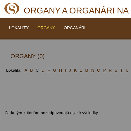
ORGANY A ORGANÁRI NA
LOKALITY
ORGANY
ORGANÁRI
ORGANY (0)
Lokalita
A
B
C
D
F
G
H
I
J
K
L
M
N
O
P
R
S
T
U
Zadaným kritériám nezodpovedajú nijaké výsledky.