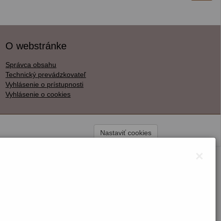
O webstránke
Správca obsahu
Technický prevádzkovateľ
Vyhlásenie o prístupnosti
Vyhlásenie o cookies
Nastaviť cookies
×