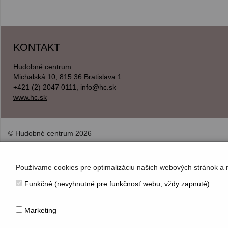
KONTAKT
Hudobné centrum
Michalská 10, 815 36 Bratislava 1
+421 (2) 2047 0111, info@hc.sk
www.hc.sk
© Hudobné centrum 2026
Používame cookies pre optimalizáciu našich webových stránok a 
Funkčné (nevyhnutné pre funkčnosť webu, vždy zapnuté)
Marketing