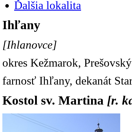
Ďalšia lokalita
Ihľany
[Ihlanovce]
okres Kežmarok, Prešovský
farnosť Ihľany, dekanát Sta
Kostol sv. Martina
[r. k