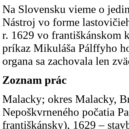
Na Slovensku vieme o jedi
Nástroj vo forme lastovičie
r. 1629 vo františkánskom 
príkaz Mikuláša Pálffyho ho
organa sa zachovala len zvä
Zoznam prác
Malacky; okres Malacky, Bra
Nepoškvrneného počatia P
františkánsky), 1629 – stav