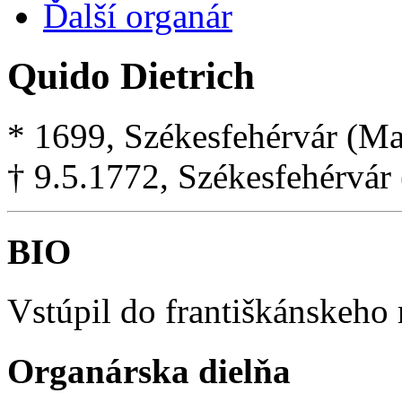
Ďalší organár
Quido Dietrich
* 1699, Székesfehérvár (M
† 9.5.1772, Székesfehérvár
BIO
Vstúpil do františkánskeho 
Organárska dielňa