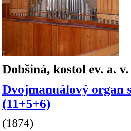
Dobšiná, kostol ev. a. v.
Dvojmanuálový organ s 
(11+5+6)
(1874)