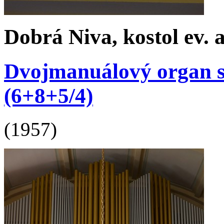
Dobrá Niva, kostol ev. a
Dvojmanuálový organ s 
(6+8+5/4)
(1957)