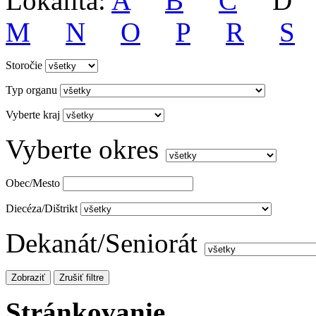
Lokalita:
A
B
C
M
N
O
P
R
S
Storočie
Typ organu
Vyberte kraj
Vyberte okres
Obec/Mesto
Diecéza/Dištrikt
Dekanát/Seniorát
Stránkovanie