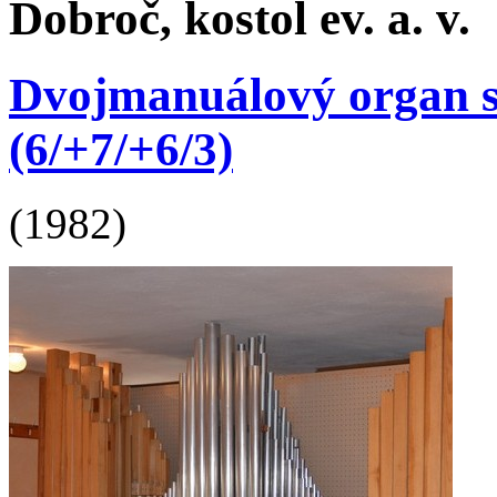
Dobroč, kostol ev. a. v.
Dvojmanuálový organ s p
(6/+7/+6/3)
(1982)