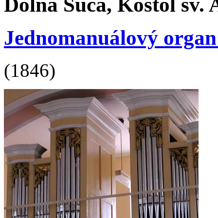
Dolná Súča, Kostol sv. 
Jednomanuálový organ s 
(1846)