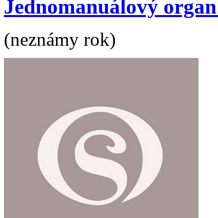
Jednomanuálový organ s
(neznámy rok)