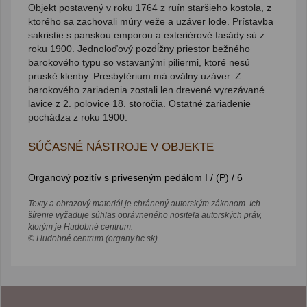
Objekt postavený v roku 1764 z ruín staršieho kostola, z
ktorého sa zachovali múry veže a uzáver lode. Prístavba
sakristie s panskou emporou a exteriérové fasády sú z
roku 1900. Jednoloďový pozdĺžny priestor bežného
barokového typu so vstavanými piliermi, ktoré nesú
pruské klenby. Presbytérium má oválny uzáver. Z
barokového zariadenia zostali len drevené vyrezávané
lavice z 2. polovice 18. storočia. Ostatné zariadenie
pochádza z roku 1900.
SÚČASNÉ NÁSTROJE V OBJEKTE
Organový pozitív s priveseným pedálom I / (P) / 6
Texty a obrazový materiál je chránený autorským zákonom. Ich
šírenie vyžaduje súhlas oprávneného nositeľa autorských práv,
ktorým je Hudobné centrum.
© Hudobné centrum (organy.hc.sk)