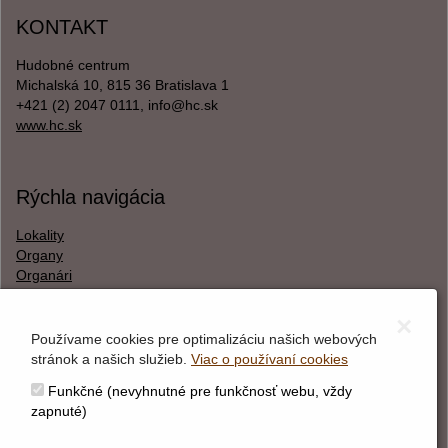
KONTAKT
Hudobné centrum
Michalská 10, 815 36 Bratislava 1
+421 (2) 2047 0111, info@hc.sk
www.hc.sk
Rýchla navigácia
Lokality
Organy
Organári
Textová verzia
×
Používame cookies pre optimalizáciu našich webových
stránok a našich služieb.
Viac o používaní cookies
O webstránke
Funkčné (nevyhnutné pre funkčnosť webu, vždy
Správca obsahu
zapnuté)
Technický prevádzkovateľ
Vyhlásenie o prístupnosti