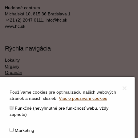
Hudobné centrum
Michalská 10, 815 36 Bratislava 1
+421 (2) 2047 0111, info@hc.sk
www.hc.sk
Rýchla navigácia
Lokality
Organy
Organári
Textová verzia
×
Používame cookies pre optimalizáciu našich webových
stránok a našich služieb.
Viac o používaní cookies
O webstránke
Funkčné (nevyhnutné pre funkčnosť webu, vždy
Správca obsahu
zapnuté)
Technický prevádzkovateľ
Vyhlásenie o prístupnosti
Marketing
Vyhlásenie o cookies