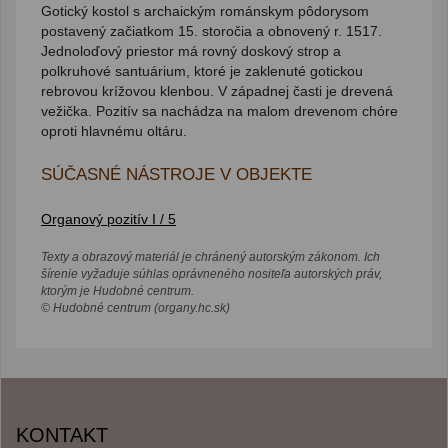
Gotický kostol s archaickým románskym pôdorysom
postavený začiatkom 15. storočia a obnovený r. 1517.
Jednoloďový priestor má rovný doskový strop a
polkruhové santuárium, ktoré je zaklenuté gotickou
rebrovou krížovou klenbou. V západnej časti je drevená
vežička. Pozitív sa nachádza na malom drevenom chóre
oproti hlavnému oltáru.
SÚČASNÉ NÁSTROJE V OBJEKTE
Organový pozitív I / 5
Texty a obrazový materiál je chránený autorským zákonom. Ich
šírenie vyžaduje súhlas oprávneného nositeľa autorských práv,
ktorým je Hudobné centrum.
© Hudobné centrum (organy.hc.sk)
KONTAKT