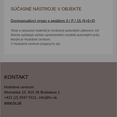
SÚČASNÉ NÁSTROJE V OBJEKTE
Dvojmanuálový organ s pedálom II / P / 15 (6+6+3)
Texty a obrazový materiál je chránený autorským zákonom. Ich
šírenie vyžaduje súhlas oprávneného nositeľa autorských práv,
ktorým je Hudobné centrum.
© Hudobné centrum (organy.hc.sk)
KONTAKT
Hudobné centrum
Michalská 10, 815 36 Bratislava 1
+421 (2) 2047 0111, info@hc.sk
www.hc.sk