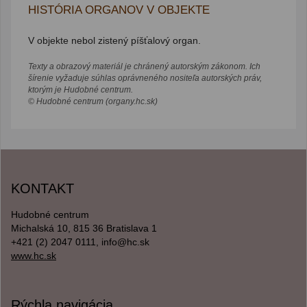
HISTÓRIA ORGANOV V OBJEKTE
V objekte nebol zistený píšťalový organ.
Texty a obrazový materiál je chránený autorským zákonom. Ich
šírenie vyžaduje súhlas oprávneného nositeľa autorských práv,
ktorým je Hudobné centrum.
© Hudobné centrum (organy.hc.sk)
KONTAKT
Hudobné centrum
Michalská 10, 815 36 Bratislava 1
+421 (2) 2047 0111, info@hc.sk
www.hc.sk
Rýchla navigácia