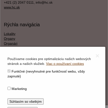
+421 (2) 2047 0111, info@hc.sk
www.hc.sk
Rýchla navigácia
Lokality
Organy
Organári
Textová verzia
×
Používame cookies pre optimalizáciu našich webových
stránok a našich služieb.
Viac o používaní cookies
O webstránke
Funkčné (nevyhnutné pre funkčnosť webu, vždy
Správca obsahu
zapnuté)
Technický prevádzkovateľ
Vyhlásenie o prístupnosti
Marketing
Vyhlásenie o cookies