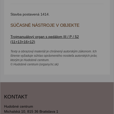
Stavba postavená 1414.
SÚČASNÉ NÁSTROJE V OBJEKTE
Trojmanuálový organ s pedálom III / P / 52
(11+13+16+12)
Texty a obrazový materiál je chránený autorským zákonom. Ich
šírenie vyžaduje súhlas oprávneného nositeľa autorských práv,
ktorým je Hudobné centrum.
© Hudobné centrum (organy.hc.sk)
KONTAKT
Hudobné centrum
Michalská 10, 815 36 Bratislava 1