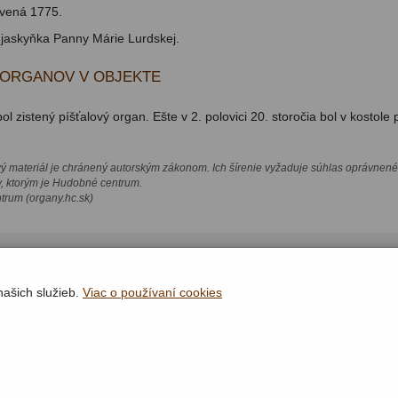
vená 1775.
e jaskyňka Panny Márie Lurdskej.
 ORGANOV V OBJEKTE
ol zistený píšťalový organ. Ešte v 2. polovici 20. storočia bol v kostole 
vý materiál je chránený autorským zákonom. Ich šírenie vyžaduje súhlas oprávnené
v, ktorým je Hudobné centrum.
rum (organy.hc.sk)
našich služieb.
Viac o používaní cookies
Rýchla navigácia
Lokality
Organy
Organári
Textová verzia