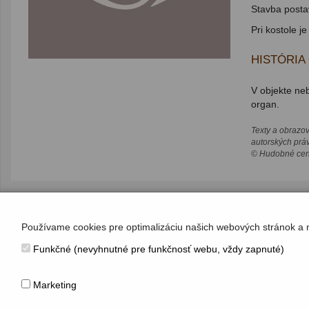
Stavba posta
Pri kostole j
HISTÓRIA
V objekte neb
organ.
Texty a obrazo
autorských prá
© Hudobné cent
Používame cookies pre optimalizáciu našich webových stránok a 
KONTAKT
Funkčné (nevyhnutné pre funkčnosť webu, vždy zapnuté)
Hudobné centrum
Michalská 10, 815 36 Bratislava 1
+421 (2) 2047 0111, info@hc.sk
Marketing
www.hc.sk