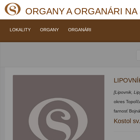
ORGANY A ORGANÁRI NA
LOKALITY
ORGANY
ORGANÁRI
LIPOVNÍ
[Lipovnik, Li
okres Topoľča
farnosť Bojn
Kostol sv