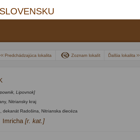
 SLOVENSKU
Predchádzajúca lokalita
Zoznam lokalít
Ďalšia lokalita
K
ppownik, Lipovnok]
ny, Nitriansky kraj
á, dekanát Radošina, Nitrianska diecéza
. Imricha
[r. kat.]