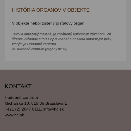
HISTÓRIA ORGANOV V OBJEKTE
V objekte nebol zistený píšťalový organ.
Texty a obrazový materiál je chránený autorským zákonom. Ich
šírenie vyžaduje súhlas oprávneného nositeľa autorských práv,
ktorým je Hudobné centrum.
© Hudobné centrum (organy.hc.sk)
KONTAKT
Hudobné centrum
Michalská 10, 815 36 Bratislava 1
+421 (2) 2047 0111, info@hc.sk
www.hc.sk