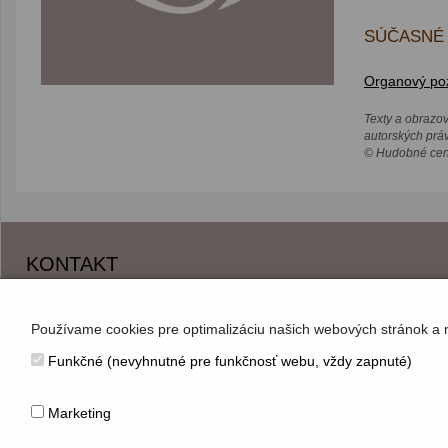
SÚČASNÉ 
Organový pozi
Texty a obrazo
autorských prá
© Hudobné cent
KONTAKT
Hudobné centrum
Michalská 10, 815 36 Bratislava 1
Používame cookies pre optimalizáciu našich webových stránok a 
+421 (2) 2047 0111, info@hc.sk
Funkčné (nevyhnutné pre funkčnosť webu, vždy zapnuté)
www.hc.sk
Marketing
© Hudobné centrum 2026