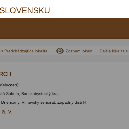
 SLOVENSKU
Predchádzajúca lokalita
Zoznam lokalít
Ďalšia lokalita
VRCH
 Melecheď]
ká Sobota, Banskobystrický kraj
 Drienčany, Rimavský seniorát, Západný dištrikt
 a. v.