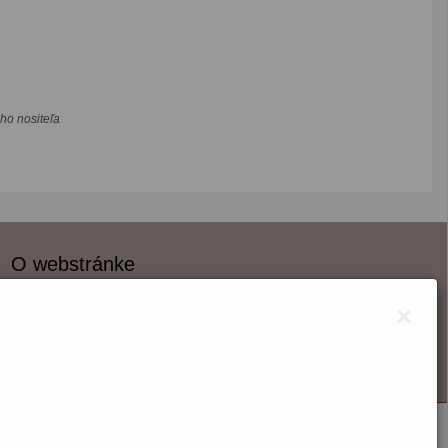
ho nositeľa
O webstránke
Správca obsahu
×
Technický prevádzkovateľ
Vyhlásenie o prístupnosti
Vyhlásenie o cookies
Nastaviť cookies