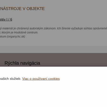
NÁSTROJE V OBJEKTE
tív I / 6
vý materiál je chránený autorským zákonom. Ich šírenie vyžaduje súhlas oprávnené
v, ktorým je Hudobné centrum.
rum (organy.hc.sk)
Rýchla navigácia
Lokality
Organy
našich služieb.
Viac o používaní cookies
Organári
Textová verzia