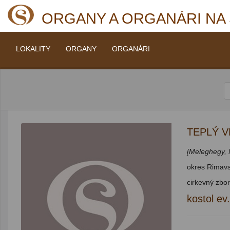
ORGANY A ORGANÁRI NA
LOKALITY
ORGANY
ORGANÁRI
TEPLÝ 
[Meleghegy,
okres Rimavs
cirkevný zbor
kostol ev.