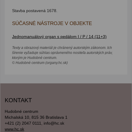
Stavba postavená 1678.
SÚČASNÉ NÁSTROJE V OBJEKTE
Jednomanuálový organ s pedálom I / P / 14 (11+3)
Texty a obrazový materiál je chránený autorským zákonom. Ich
šírenie vyžaduje súhlas oprávneného nositeľa autorských práv,
ktorým je Hudobné centrum.
© Hudobné centrum (organy.hc.sk)
KONTAKT
Hudobné centrum
Michalská 10, 815 36 Bratislava 1
+421 (2) 2047 0111, info@hc.sk
www.hc.sk