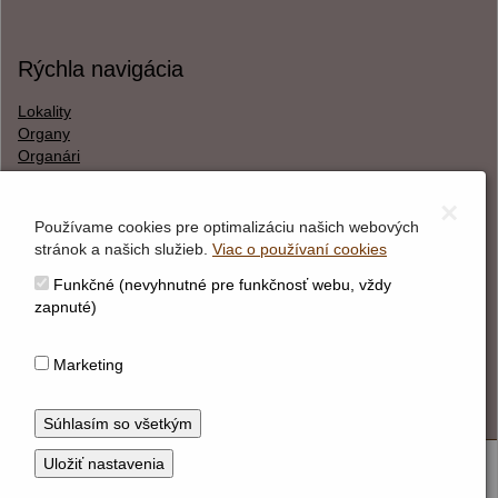
Rýchla navigácia
Lokality
Organy
Organári
Textová verzia
×
Používame cookies pre optimalizáciu našich webových
stránok a našich služieb.
Viac o používaní cookies
O webstránke
Funkčné (nevyhnutné pre funkčnosť webu, vždy
Správca obsahu
zapnuté)
Technický prevádzkovateľ
Vyhlásenie o prístupnosti
Marketing
Vyhlásenie o cookies
© Hudobné centrum 2026