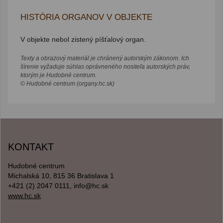
HISTÓRIA ORGANOV V OBJEKTE
V objekte nebol zistený píšťalový organ.
Texty a obrazový materiál je chránený autorským zákonom. Ich
šírenie vyžaduje súhlas oprávneného nositeľa autorských práv,
ktorým je Hudobné centrum.
© Hudobné centrum (organy.hc.sk)
KONTAKT
Hudobné centrum
Michalská 10, 815 36 Bratislava 1
+421 (2) 2047 0111, info@hc.sk
www.hc.sk