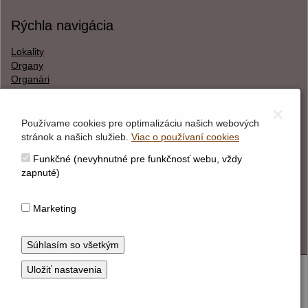
Rýchla navigácia
Lokality
Organy
Organári
Textová verzia
×
Používame cookies pre optimalizáciu našich webových
stránok a našich služieb.
Viac o používaní cookies
O webstránke
Funkčné (nevyhnutné pre funkčnosť webu, vždy
Správca obsahu
zapnuté)
Technický prevádzkovateľ
Vyhlásenie o prístupnosti
Marketing
Vyhlásenie o cookies
© Hudobné centrum 2026
Nastaviť cookies