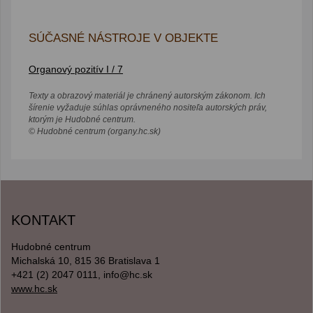
SÚČASNÉ NÁSTROJE V OBJEKTE
Organový pozitív I / 7
Texty a obrazový materiál je chránený autorským zákonom. Ich
šírenie vyžaduje súhlas oprávneného nositeľa autorských práv,
ktorým je Hudobné centrum.
© Hudobné centrum (organy.hc.sk)
KONTAKT
Hudobné centrum
Michalská 10, 815 36 Bratislava 1
+421 (2) 2047 0111, info@hc.sk
www.hc.sk