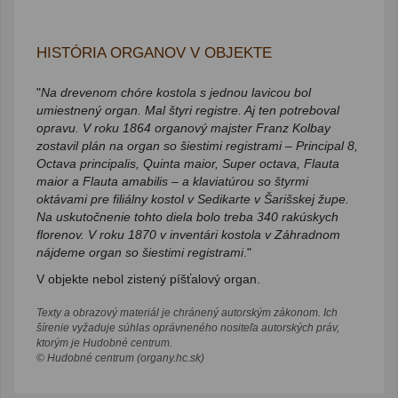
HISTÓRIA ORGANOV V OBJEKTE
"
Na drevenom chóre kostola s jednou lavicou bol
umiestnený organ. Mal štyri registre. Aj ten potreboval
opravu. V roku 1864 organový majster Franz Kolbay
zostavil plán na organ so šiestimi registrami – Principal 8,
Octava principalis, Quinta maior, Super octava, Flauta
maior a Flauta amabilis – a klaviatúrou so štyrmi
oktávami pre filiálny kostol v Sedikarte v Šarišskej župe.
Na uskutočnenie tohto diela bolo treba 340 rakúskych
florenov. V roku 1870 v inventári kostola v Záhradnom
nájdeme organ so šiestimi registrami
."
V objekte nebol zistený píšťalový organ.
Texty a obrazový materiál je chránený autorským zákonom. Ich
šírenie vyžaduje súhlas oprávneného nositeľa autorských práv,
ktorým je Hudobné centrum.
© Hudobné centrum (organy.hc.sk)