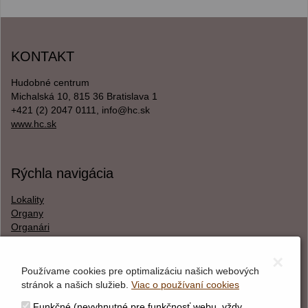
KONTAKT
Hudobné centrum
Michalská 10, 815 36 Bratislava 1
+421 (2) 2047 0111, info@hc.sk
www.hc.sk
Rýchla navigácia
Lokality
Organy
Organári
Textová verzia
×
Používame cookies pre optimalizáciu našich webových
stránok a našich služieb.
Viac o používaní cookies
O webstránke
Funkčné (nevyhnutné pre funkčnosť webu, vždy