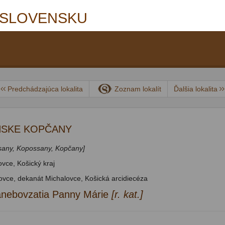
 SLOVENSKU
Predchádzajúca lokalita
Zoznam lokalít
Ďalšia lokalita
NSKE KOPČANY
sany, Kopossany, Kopčany]
vce, Košický kraj
ovce, dekanát Michalovce, Košická arcidiecéza
anebovzatia Panny Márie
[r. kat.]