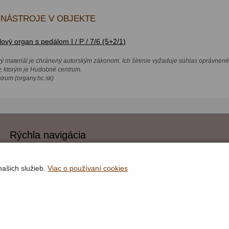
NÁSTROJE V OBJEKTE
vý organ s pedálom I / P / 7/6 (5+2/1)
vý materiál je chránený autorským zákonom. Ich šírenie vyžaduje súhlas oprávnené
v, ktorým je Hudobné centrum.
rum (organy.hc.sk)
Rýchla navigácia
Lokality
Organy
našich služieb.
Viac o používaní cookies
Organári
Textová verzia