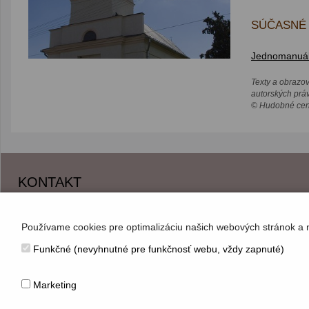
SÚČASNÉ 
Jednomanuálo
Texty a obrazo
autorských prá
© Hudobné cent
KONTAKT
Hudobné centrum
Michalská 10, 815 36 Bratislava 1
Používame cookies pre optimalizáciu našich webových stránok a 
+421 (2) 2047 0111, info@hc.sk
Funkčné (nevyhnutné pre funkčnosť webu, vždy zapnuté)
www.hc.sk
Marketing
© Hudobné centrum 2026