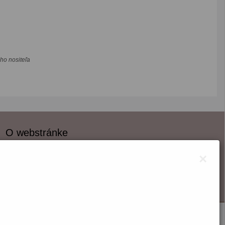
ho nositeľa
O webstránke
Správca obsahu
×
Technický prevádzkovateľ
Vyhlásenie o prístupnosti
Vyhlásenie o cookies
Nastaviť cookies