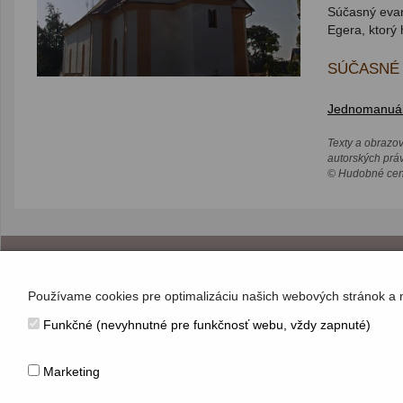
Súčasný evanj
Egera, ktorý 
SÚČASNÉ 
Jednomanuálo
Texty a obrazo
autorských prá
© Hudobné cent
KONTAKT
Používame cookies pre optimalizáciu našich webových stránok a 
Hudobné centrum
Funkčné (nevyhnutné pre funkčnosť webu, vždy zapnuté)
Michalská 10, 815 36 Bratislava 1
+421 (2) 2047 0111, info@hc.sk
www.hc.sk
Marketing