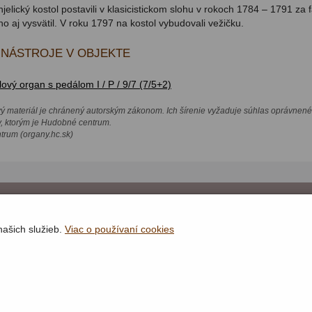
elický kostol postavili v klasicistickom slohu v rokoch 1784 – 1791 za 
ho aj vysvätil. V roku 1797 na kostol vybudovali vežičku.
NÁSTROJE V OBJEKTE
vý organ s pedálom I / P / 9/7 (7/5+2)
vý materiál je chránený autorským zákonom. Ich šírenie vyžaduje súhlas oprávnené
v, ktorým je Hudobné centrum.
rum (organy.hc.sk)
Rýchla navigácia
našich služieb.
Viac o používaní cookies
Lokality
Organy
Organári
Textová verzia