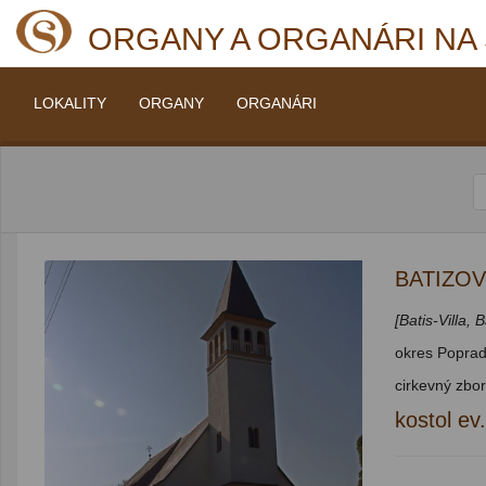
ORGANY A ORGANÁRI NA
LOKALITY
ORGANY
ORGANÁRI
BATIZO
[Batis-Villa, 
okres Poprad
cirkevný zbor
kostol ev.