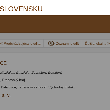
 SLOVENSKU
Predchádzajúca lokalita
Zoznam lokalít
Ďalšia lokalita
VCE
Batiszfalva, Batizfalu, Bachstorf, Botsdorf]
, Prešovský kraj
 Batizovce, Tatranský seniorát, Východný dištrikt
 a. v.