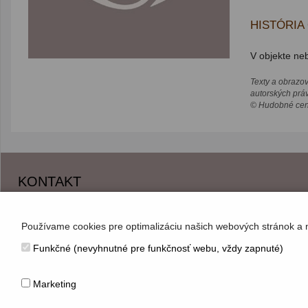
HISTÓRIA
V objekte neb
Texty a obrazo
autorských prá
© Hudobné cent
KONTAKT
Hudobné centrum
Michalská 10, 815 36 Bratislava 1
Používame cookies pre optimalizáciu našich webových stránok a 
+421 (2) 2047 0111, info@hc.sk
Funkčné (nevyhnutné pre funkčnosť webu, vždy zapnuté)
www.hc.sk
Marketing
© Hudobné centrum 2026