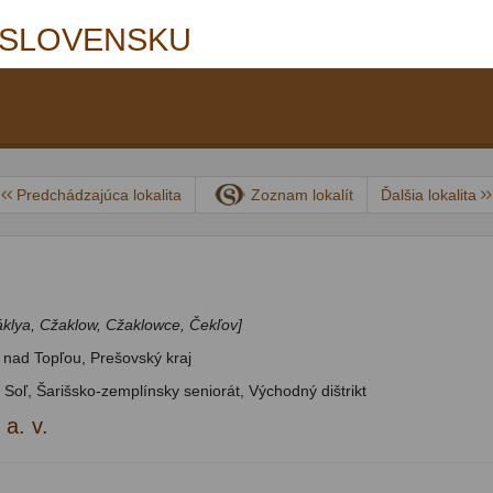
 SLOVENSKU
Predchádzajúca lokalita
Zoznam lokalít
Ďalšia lokalita
áklya, Cžaklow, Cžaklowce, Čekľov]
 nad Topľou, Prešovský kraj
 Soľ, Šarišsko-zemplínsky seniorát, Východný dištrikt
 a. v.