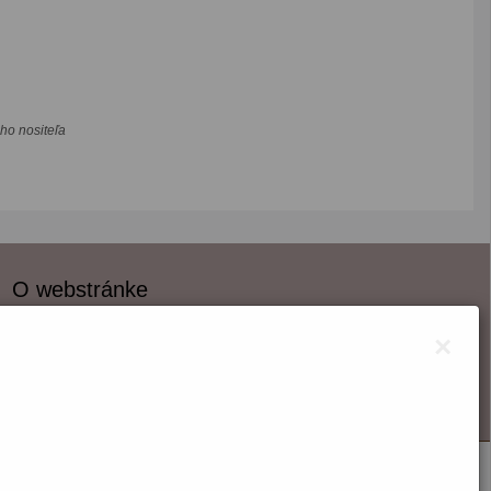
ho nositeľa
O webstránke
Správca obsahu
×
Technický prevádzkovateľ
Vyhlásenie o prístupnosti
Vyhlásenie o cookies
Nastaviť cookies