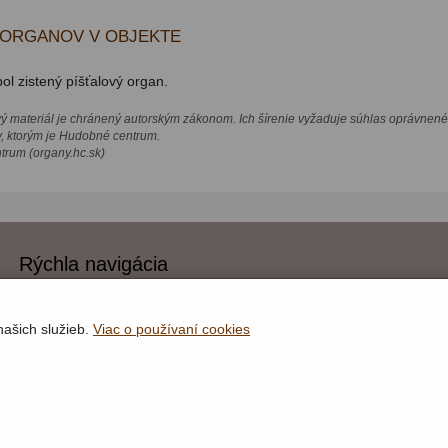
 ORGANOV V OBJEKTE
ol zistený píšťalový organ.
vý materiál je chránený autorským zákonom. Ich šírenie vyžaduje súhlas oprávnené
v, ktorým je Hudobné centrum.
rum (organy.hc.sk)
Rýchla navigácia
Lokality
Organy
našich služieb.
Viac o používaní cookies
Organári
Textová verzia