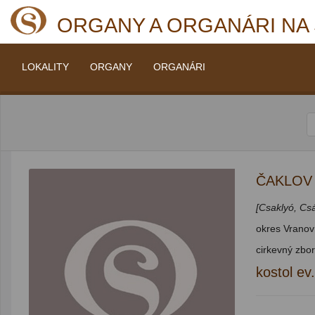
ORGANY A ORGANÁRI NA
LOKALITY
ORGANY
ORGANÁRI
ČAKLOV
[Csaklyó, Cs
okres Vranov
cirkevný zbor
kostol ev.