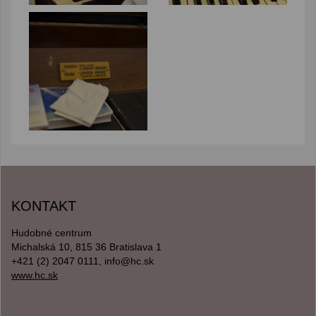
KONTAKT
Hudobné centrum
Michalská 10, 815 36 Bratislava 1
+421 (2) 2047 0111, info@hc.sk
www.hc.sk