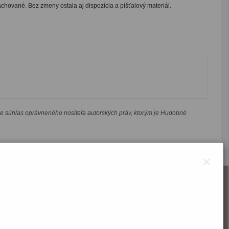
chované. Bez zmeny ostala aj dispozícia a píšťalový materiál.
je súhlas oprávneného nositeľa autorských práv, ktorým je Hudobné
×
O webstránke
Správca obsahu
Technický prevádzkovateľ
Vyhlásenie o prístupnosti