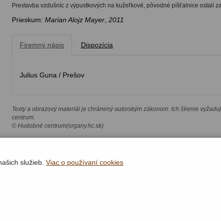
Prestavba vzdušníc z výpustkových na kužeľkové, pôvodné píšťalnice ostali za
Prieskum:
Marian Alojz Mayer
,
2011
Firemný nápis
Dispozícia
Julius Guna / Prešov
Texty a obrazový materiál je chránený autorským zákonom. Ich šírenie vyžadu
centrum.
© Hudobné centrum(organy.hc.sk)
našich služieb.
Viac o používaní cookies
Rýchla navigácia
Lokality
Organy
Organári