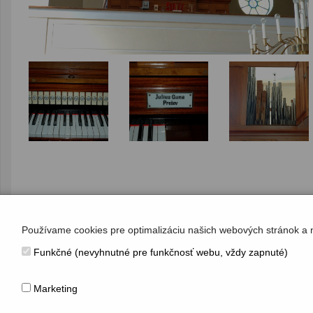
Používame cookies pre optimalizáciu našich webových stránok a 
Funkčné (nevyhnutné pre funkčnosť webu, vždy zapnuté)
KONTAKT
Hudobné centrum
Marketing
Michalská 10, 815 36 Bratislava 1
+421 (2) 2047 0111, info@hc.sk