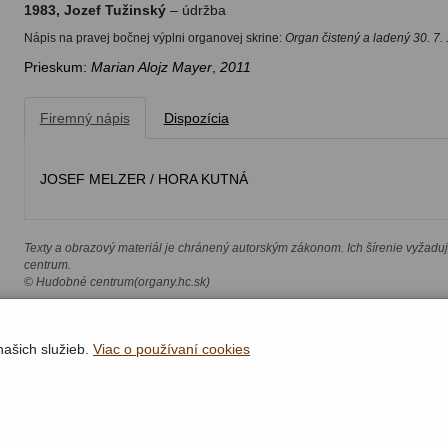
1983, Jozef Tužinský
– údržba
Nápis na pravej bočnej výplni organovej skrine:
Organ čistený a ladený 30. 7.
Prieskum:
Marian Alojz Mayer
,
2011
Firemný nápis
Dispozícia
JOSEF MELZER / HORA KUTNÁ
Texty a obrazový materiál je chránený autorským zákonom. Ich šírenie vyžadu
centrum.
© Hudobné centrum(organy.hc.sk)
našich služieb.
Viac o používaní cookies
Rýchla navigácia
Lokality