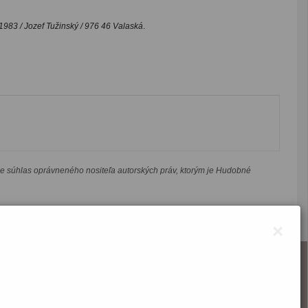
 1983 / Jozef Tužinský / 976 46 Valaská
.
je súhlas oprávneného nositeľa autorských práv, ktorým je Hudobné
×
O webstránke
Správca obsahu