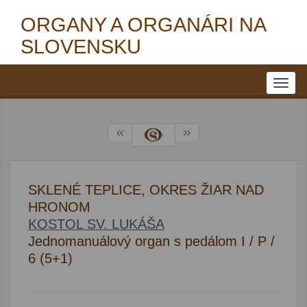
ORGANY A ORGANÁRI NA
SLOVENSKU
SKLENÉ TEPLICE, OKRES ŽIAR NAD
HRONOM
KOSTOL SV. LUKÁŠA
Jednomanuálový organ s pedálom I / P /
6 (5+1)