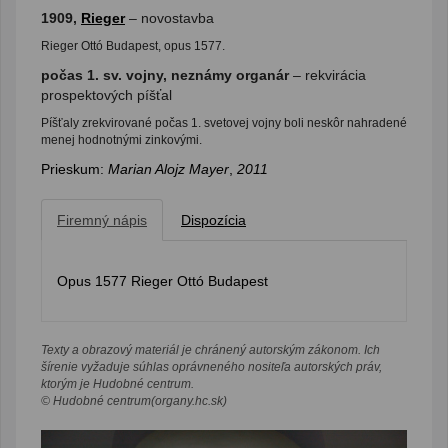
1909,
Rieger
– novostavba
Rieger Ottó Budapest, opus 1577.
počas 1. sv. vojny, neznámy organár
– rekvirácia
prospektových píšťal
Píšťaly zrekvirované počas 1. svetovej vojny boli neskôr nahradené
menej hodnotnými zinkovými.
Prieskum:
Marian Alojz Mayer
,
2011
Firemný nápis
Dispozícia
Opus 1577 Rieger Ottó Budapest
Texty a obrazový materiál je chránený autorským zákonom. Ich
šírenie vyžaduje súhlas oprávneného nositeľa autorských práv,
ktorým je Hudobné centrum.
© Hudobné centrum(organy.hc.sk)