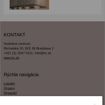
KONTAKT
Hudobné centrum
Michalská 10, 815 36 Bratislava 1
+421 (2) 2047 0111, info@hc.sk
www.hc.sk
Rýchla navigácia
Lokality
Organy
Organári
Textová verzia