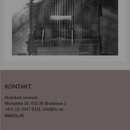
KONTAKT
Hudobné centrum
Michalská 10, 815 36 Bratislava 1
+421 (2) 2047 0111, info@hc.sk
www.hc.sk