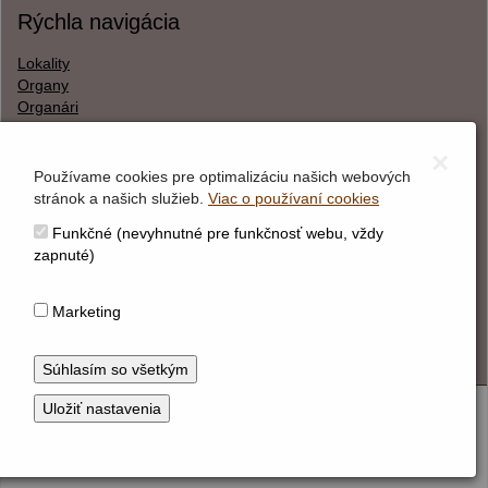
Rýchla navigácia
Lokality
Organy
Organári
Textová verzia
×
Používame cookies pre optimalizáciu našich webových
stránok a našich služieb.
Viac o používaní cookies
O webstránke
Funkčné (nevyhnutné pre funkčnosť webu, vždy
Správca obsahu
zapnuté)
Technický prevádzkovateľ
Vyhlásenie o prístupnosti
Marketing
Vyhlásenie o cookies
© Hudobné centrum 2026
Nastaviť cookies