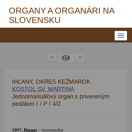
ORGANY A ORGANÁRI NA
SLOVENSKU
IHĽANY, OKRES KEŽMAROK
KOSTOL SV. MARTINA
Jednomanuálový organ s priveseným
pedálom I / P / 4/2
1907,
Rieger
– novostavba