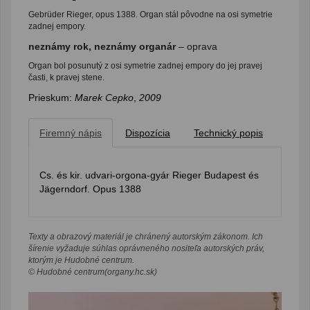
Gebrüder Rieger, opus 1388. Organ stál pôvodne na osi symetrie
zadnej empory.
neznámy rok, neznámy organár
– oprava
Organ bol posunutý z osi symetrie zadnej empory do jej pravej
časti, k pravej stene.
Prieskum:
Marek Cepko
,
2009
Firemný nápis
Dispozícia
Technický popis
Cs. és kir. udvari-orgona-gyár Rieger Budapest és
Jägerndorf. Opus 1388
Texty a obrazový materiál je chránený autorským zákonom. Ich
šírenie vyžaduje súhlas oprávneného nositeľa autorských práv,
ktorým je Hudobné centrum.
© Hudobné centrum(organy.hc.sk)