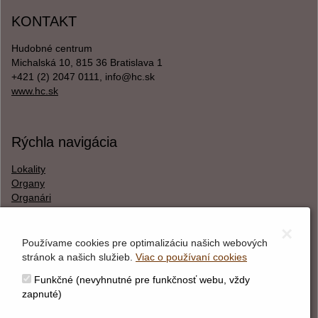
KONTAKT
Hudobné centrum
Michalská 10, 815 36 Bratislava 1
+421 (2) 2047 0111, info@hc.sk
www.hc.sk
Rýchla navigácia
Lokality
Organy
Organári
Textová verzia
×
Používame cookies pre optimalizáciu našich webových
stránok a našich služieb.
Viac o používaní cookies
O webstránke
Funkčné (nevyhnutné pre funkčnosť webu, vždy
Správca obsahu
zapnuté)
Technický prevádzkovateľ