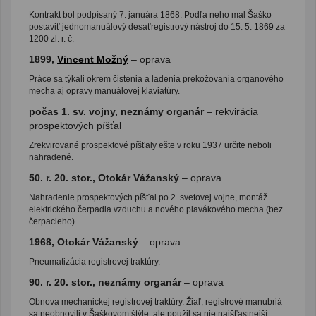
Kontrakt bol podpísaný 7. januára 1868. Podľa neho mal Šaško
postaviť jednomanuálový desaťregistrový nástroj do 15. 5. 1869 za
1200 zl. r. č.
1899,
Vincent Možný
– oprava
Práce sa týkali okrem čistenia a ladenia prekožovania organového
mecha aj opravy manuálovej klaviatúry.
počas 1. sv. vojny, neznámy organár
– rekvirácia
prospektových píšťal
Zrekvirované prospektové píšťaly ešte v roku 1937 určite neboli
nahradené.
50. r. 20. stor., Otokár Vážanský
– oprava
Nahradenie prospektových píšťal po 2. svetovej vojne, montáž
elektrického čerpadla vzduchu a nového plavákového mecha (bez
čerpacieho).
1968, Otokár Vážanský
– oprava
Pneumatizácia registrovej traktúry.
90. r. 20. stor., neznámy organár
– oprava
Obnova mechanickej registrovej traktúry. Žiaľ, registrové manubriá
sa neobnovili v Šaškovom štýle, ale použil sa nie najšťastnejší