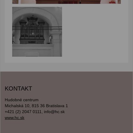
KONTAKT
Hudobné centrum
Michalská 10, 815 36 Bratislava 1
+421 (2) 2047 0111, info@hc.sk
www.hc.sk