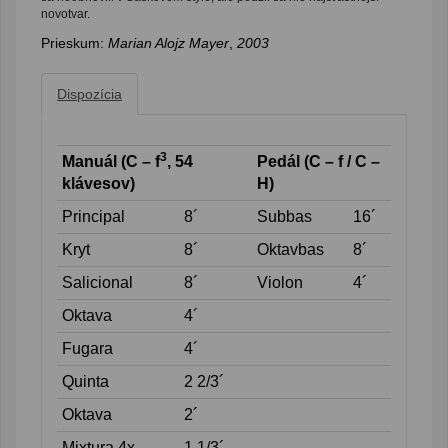
novotvar.
Prieskum:
Marian Alojz Mayer
,
2003
Dispozícia
3
Manuál (C – f
, 54
Pedál (C – f / C –
klávesov)
H)
Principal
8´
Subbas
16´
Kryt
8´
Oktavbas
8´
Salicional
8´
Violon
4´
Oktava
4´
Fugara
4´
Quinta
2 2/3´
Oktava
2´
Mixtura 4x
1 1/3´