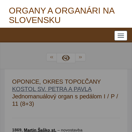
ORGANY A ORGANÁRI NA
SLOVENSKU
OPONICE, OKRES TOPOĽČANY
KOSTOL SV. PETRA A PAVLA
Jednomanuálový organ s pedálom I / P /
11 (8+3)
1869,
Martin Šaško st.
– novostavba