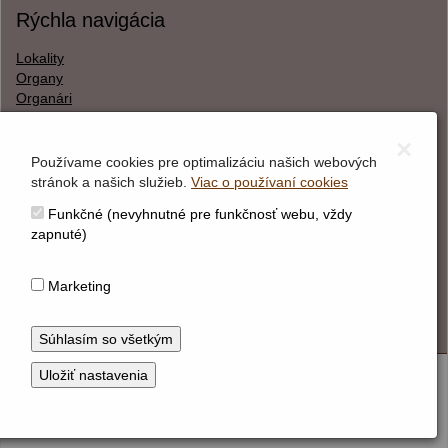
Rýchla navigácia
Lokality
Organy
Organári
Textová verzia
×
Používame cookies pre optimalizáciu našich webových
stránok a našich služieb.
Viac o používaní cookies
O webstránke
Funkčné (nevyhnutné pre funkčnosť webu, vždy
Správca obsahu
zapnuté)
Technický prevádzkovateľ
Vyhlásenie o prístupnosti
Marketing
Vyhlásenie o cookies
© Hudobné centrum 2026
Nastaviť cookies