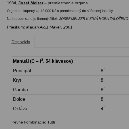
1934,
Josef Melzer
– premiestnenie organa
Organ bol kúpený za 12 000 Kč a premiestnený do súčasnej lokality.
Na hracom stole je firemný štítok:
JOSEF MELZER KUTNÁ HORA ZALOŽENO 
Prieskum:
Marian Alojz Mayer
,
2001
Dispozícia
3
Manuál (C – f
, 54 klávesov)
Principál
8´
Kryt
8´
Gamba
8´
Dolce
8´
Oktáva
4´
Pevné kombinácie: Tutti