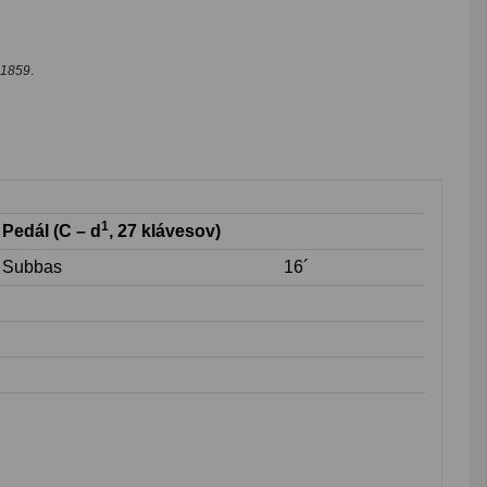
1859
.
1
Pedál (C – d
, 27 klávesov)
Subbas
16´