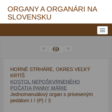
ORGANY A ORGANÁRI NA
SLOVENSKU
HORNÉ STRHÁRE, OKRES VEĽKÝ
KRTÍŠ
KOSTOL NEPOŠKVRNENÉHO
POČATIA PANNY MÁRIE
Jednomanuálový organ s priveseným
pedálom I / (P) / 3