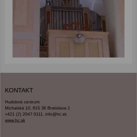
KONTAKT
Hudobné centrum
Michalská 10, 815 36 Bratislava 1
+421 (2) 2047 0111, info@hc.sk
www.hc.sk