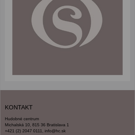
KONTAKT
Hudobné centrum
Michalská 10, 815 36 Bratislava 1
+421 (2) 2047 0111, info@hc.sk