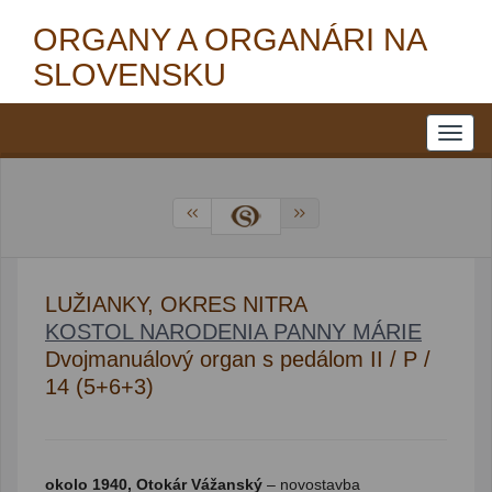
ORGANY A ORGANÁRI NA
SLOVENSKU
LUŽIANKY, OKRES NITRA
KOSTOL NARODENIA PANNY MÁRIE
Dvojmanuálový organ s pedálom II / P /
14 (5+6+3)
okolo 1940, Otokár Vážanský
– novostavba