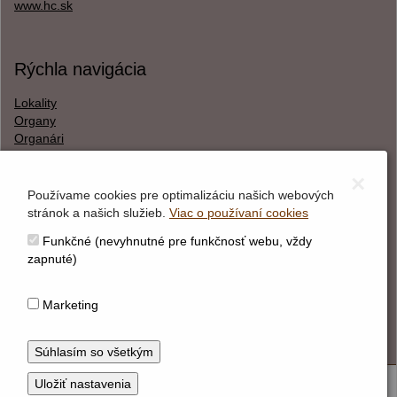
www.hc.sk
Rýchla navigácia
Lokality
Organy
Organári
Textová verzia
×
Používame cookies pre optimalizáciu našich webových
stránok a našich služieb.
Viac o používaní cookies
O webstránke
Funkčné (nevyhnutné pre funkčnosť webu, vždy
Správca obsahu
zapnuté)
Technický prevádzkovateľ
Vyhlásenie o prístupnosti
Marketing
Vyhlásenie o cookies
© Hudobné centrum 2026