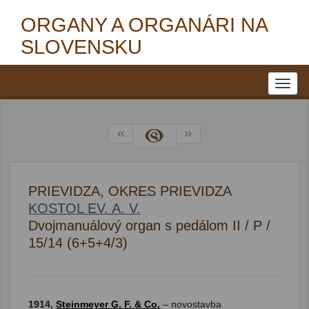
ORGANY A ORGANÁRI NA
SLOVENSKU
PRIEVIDZA, OKRES PRIEVIDZA
KOSTOL EV. A. V.
Dvojmanuálový organ s pedálom II / P /
15/14 (6+5+4/3)
1914,
Steinmeyer G. F. & Co.
– novostavba