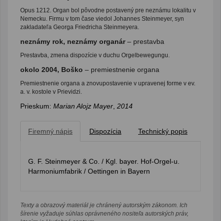
Opus 1212. Organ bol pôvodne postavený pre neznámu lokalitu v
Nemecku. Firmu v tom čase viedol Johannes Steinmeyer, syn
zakladateľa Georga Friedricha Steinmeyera.
neznámy rok, neznámy organár
– prestavba
Prestavba, zmena dispozície v duchu Orgelbewegungu.
okolo 2004, Boško
– premiestnenie organa
Premiestnenie organa a znovupostavenie v upravenej forme v ev.
a. v. kostole v Prievidzi.
Prieskum:
Marian Alojz Mayer
,
2014
Firemný nápis
Dispozícia
Technický popis
G. F. Steinmeyer & Co. / Kgl. bayer. Hof-Orgel-u.
Harmoniumfabrik / Oettingen in Bayern
Texty a obrazový materiál je chránený autorským zákonom. Ich
šírenie vyžaduje súhlas oprávneného nositeľa autorských práv,